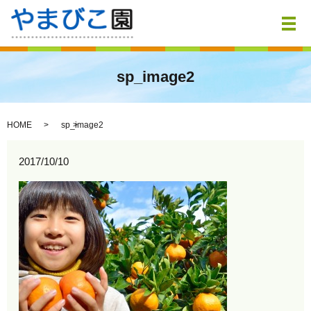
メ
sp_image2
HOME
sp_image2
2017/10/10