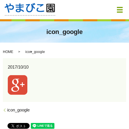
メ
icon_google
HOME
icon_google
2017/10/10
icon_google